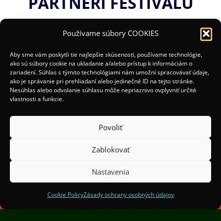
PARTNERI FESTIVALU
Používame súbory COOKIES
Aby sme vám poskytli tie najlepšie skúsenosti, používame technológie,
ako sú súbory cookie na ukladanie a/alebo prístup k informáciám o
zariadení. Súhlas s týmito technológiami nám umožní spracovávať údaje,
ako je správanie pri prehliadaní alebo jedinečné ID na tejto stránke.
Nesúhlas alebo odvolanie súhlasu môže nepriaznivo ovplyvniť určité
vlastnosti a funkcie.
Povoliť
Zablokovať
(c) 2025 Organizátori:
Mesto Žilina a OOCR Malá
Fatra
Nastavenia
Spoluorganizátori:
Institut Světelného Designu
Praha
Cookie Policy
Zásady ochrany osobných údajov
Finančne podporil Žilinský samosprávny kraj.