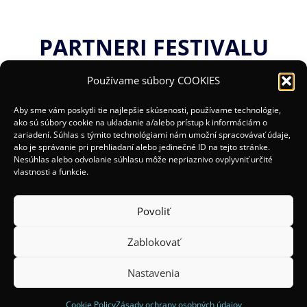
PARTNERI FESTIVALU
Používame súbory COOKIES
Aby sme vám poskytli tie najlepšie skúsenosti, používame technológie,
ako sú súbory cookie na ukladanie a/alebo prístup k informáciám o
zariadení. Súhlas s týmito technológiami nám umožní spracovávať údaje,
ako je správanie pri prehliadaní alebo jedinečné ID na tejto stránke.
Nesúhlas alebo odvolanie súhlasu môže nepriaznivo ovplyvniť určité
vlastnosti a funkcie.
Povoliť
Zablokovať
(c) 2025 Organizátori:
Mesto Žilina a OOCR Malá
Nastavenia
Fatra
Spoluorganizátori:
Institut Světelného Designu
Cookie Policy
Zásady ochrany osobných údajov