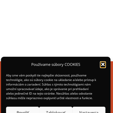
Používame súbory COOKIES
Aby sme vám poskytli tie najlepšie skúsenosti, používame
technológie, ako sú súbory cookie na ukladanie a/alebo prístup k
informáciám o zariadení. Súhlas s týmito technológiami nám
umožní spracovávať údaje, ako je správanie pri prehliadaní
alebo jedinečné ID na tejto stránke. Nesúhlas alebo odvolanie
súhlasu môže nepriaznivo ovplyvniť určité vlastnosti a funkcie.
Povoliť
Zablokovať
Nastavenia