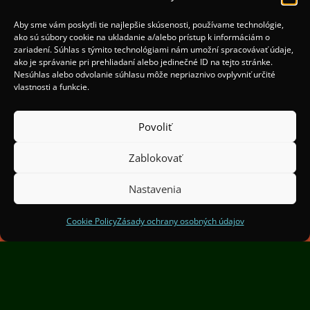
Aby sme vám poskytli tie najlepšie skúsenosti, používame technológie,
ako sú súbory cookie na ukladanie a/alebo prístup k informáciám o
zariadení. Súhlas s týmito technológiami nám umožní spracovávať údaje,
ako je správanie pri prehliadaní alebo jedinečné ID na tejto stránke.
Nesúhlas alebo odvolanie súhlasu môže nepriaznivo ovplyvniť určité
vlastnosti a funkcie.
Povoliť
(c) 2025 Organizátori:
Mesto Žilina a OOCR Malá
Zablokovať
Fatra
Spoluorganizátori:
Institut Světelného Designu
Nastavenia
Praha
Cookie Policy
Zásady ochrany osobných údajov
Finančne podporil Žilinský samosprávny kraj.
Projekt je spolufinancovaný mestom Žilina
Zásady ochrany osobných údajov