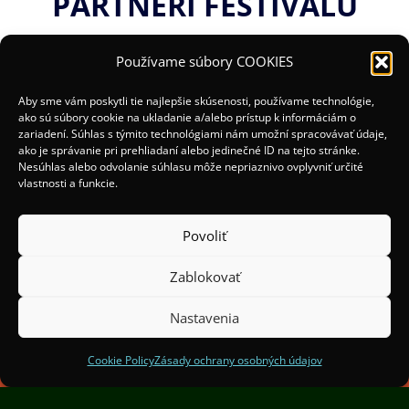
PARTNERI FESTIVALU
Používame súbory COOKIES
Aby sme vám poskytli tie najlepšie skúsenosti, používame technológie,
ako sú súbory cookie na ukladanie a/alebo prístup k informáciám o
zariadení. Súhlas s týmito technológiami nám umožní spracovávať údaje,
ako je správanie pri prehliadaní alebo jedinečné ID na tejto stránke.
Nesúhlas alebo odvolanie súhlasu môže nepriaznivo ovplyvniť určité
vlastnosti a funkcie.
Povoliť
Zablokovať
(c) 2025 Organizátori:
Mesto Žilina a OOCR Malá
Fatra
Nastavenia
Spoluorganizátori:
Institut Světelného Designu
Praha
Cookie Policy
Zásady ochrany osobných údajov
Finančne podporil Žilinský samosprávny kraj.