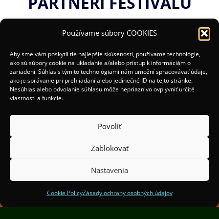
PARTNERI FESTIVALU
Používame súbory COOKIES
Aby sme vám poskytli tie najlepšie skúsenosti, používame technológie,
ako sú súbory cookie na ukladanie a/alebo prístup k informáciám o
zariadení. Súhlas s týmito technológiami nám umožní spracovávať údaje,
ako je správanie pri prehliadaní alebo jedinečné ID na tejto stránke.
Nesúhlas alebo odvolanie súhlasu môže nepriaznivo ovplyvniť určité
vlastnosti a funkcie.
Povoliť
Zablokovať
(c) 2025 Organizátori:
Mesto Žilina a OOCR Malá
Fatra
Nastavenia
Spoluorganizátori:
Institut Světelného Designu
Praha
Cookie Policy
Zásady ochrany osobných údajov
Finančne podporil Žilinský samosprávny kraj.