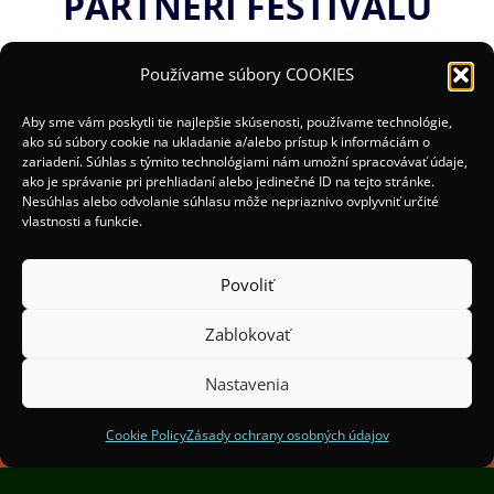
PARTNERI FESTIVALU
Používame súbory COOKIES
Aby sme vám poskytli tie najlepšie skúsenosti, používame technológie,
ako sú súbory cookie na ukladanie a/alebo prístup k informáciám o
zariadení. Súhlas s týmito technológiami nám umožní spracovávať údaje,
ako je správanie pri prehliadaní alebo jedinečné ID na tejto stránke.
Nesúhlas alebo odvolanie súhlasu môže nepriaznivo ovplyvniť určité
vlastnosti a funkcie.
Povoliť
Zablokovať
(c) 2025 Organizátori:
Mesto Žilina a OOCR Malá
Fatra
Nastavenia
Spoluorganizátori:
Institut Světelného Designu
Praha
Cookie Policy
Zásady ochrany osobných údajov
Finančne podporil Žilinský samosprávny kraj.