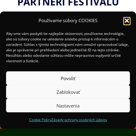
PARTNERI FESTIVALU
Používame súbory COOKIES
Aby sme vám poskytli tie najlepšie skúsenosti, používame technológie,
ako sú súbory cookie na ukladanie a/alebo prístup k informáciám o
zariadení. Súhlas s týmito technológiami nám umožní spracovávať údaje,
ako je správanie pri prehliadaní alebo jedinečné ID na tejto stránke.
Nesúhlas alebo odvolanie súhlasu môže nepriaznivo ovplyvniť určité
vlastnosti a funkcie.
Povoliť
Zablokovať
(c) 2025 Organizátori:
Mesto Žilina a OOCR Malá
Fatra
Nastavenia
Spoluorganizátori:
Institut Světelného Designu
Praha
Cookie Policy
Zásady ochrany osobných údajov
Finančne podporil Žilinský samosprávny kraj.