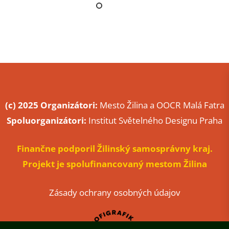
(c) 2025 Organizátori:
Mesto Žilina a OOCR Malá Fatra
Spoluorganizátori:
Institut Světelného Designu Praha
Finančne podporil Žilinský samosprávny kraj.
Projekt je spolufinancovaný mestom Žilina
Zásady ochrany osobných údajov