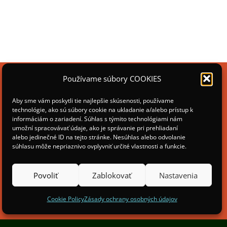
Používame súbory COOKIES
Aby sme vám poskytli tie najlepšie skúsenosti, používame
technológie, ako sú súbory cookie na ukladanie a/alebo prístup k
informáciám o zariadení. Súhlas s týmito technológiami nám
umožní spracovávať údaje, ako je správanie pri prehliadaní
alebo jedinečné ID na tejto stránke. Nesúhlas alebo odvolanie
súhlasu môže nepriaznivo ovplyvniť určité vlastnosti a funkcie.
Povoliť
Zablokovať
Nastavenia
Cookie Policy
Zásady ochrany osobných údajov