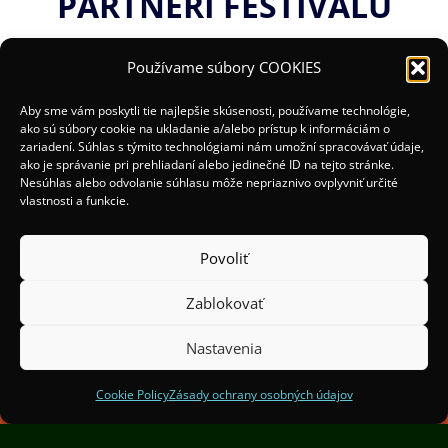
PARTNERI FESTIVALU
Používame súbory COOKIES
Aby sme vám poskytli tie najlepšie skúsenosti, používame technológie,
ako sú súbory cookie na ukladanie a/alebo prístup k informáciám o
zariadení. Súhlas s týmito technológiami nám umožní spracovávať údaje,
ako je správanie pri prehliadaní alebo jedinečné ID na tejto stránke.
Nesúhlas alebo odvolanie súhlasu môže nepriaznivo ovplyvniť určité
vlastnosti a funkcie.
Povoliť
Zablokovať
(c) 2025 Organizátori:
Mesto Žilina a OOCR Malá
Fatra
Nastavenia
Spoluorganizátori:
Institut Světelného Designu
Praha
Cookie Policy
Zásady ochrany osobných údajov
Finančne podporil Žilinský samosprávny kraj.