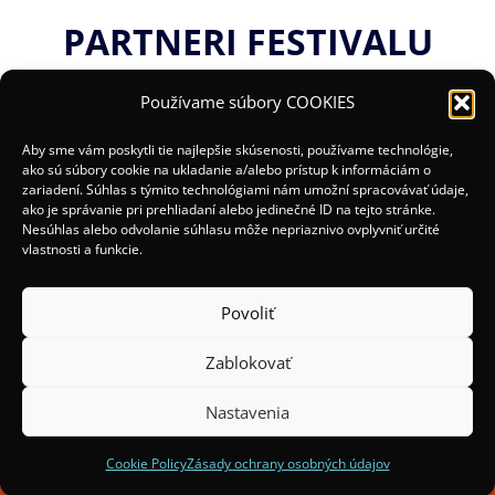
PARTNERI FESTIVALU
Používame súbory COOKIES
Aby sme vám poskytli tie najlepšie skúsenosti, používame technológie,
ako sú súbory cookie na ukladanie a/alebo prístup k informáciám o
zariadení. Súhlas s týmito technológiami nám umožní spracovávať údaje,
ako je správanie pri prehliadaní alebo jedinečné ID na tejto stránke.
Nesúhlas alebo odvolanie súhlasu môže nepriaznivo ovplyvniť určité
vlastnosti a funkcie.
Povoliť
Zablokovať
(c) 2025 Organizátori:
Mesto Žilina a OOCR Malá
Fatra
Nastavenia
Spoluorganizátori:
Institut Světelného Designu
Cookie Policy
Zásady ochrany osobných údajov
Praha