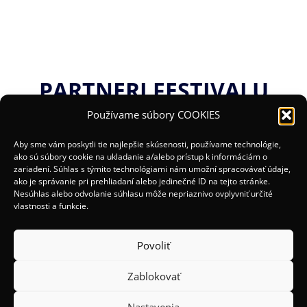
PARTNERI FESTIVALU
Používame súbory COOKIES
Aby sme vám poskytli tie najlepšie skúsenosti, používame technológie,
ako sú súbory cookie na ukladanie a/alebo prístup k informáciám o
zariadení. Súhlas s týmito technológiami nám umožní spracovávať údaje,
ako je správanie pri prehliadaní alebo jedinečné ID na tejto stránke.
Nesúhlas alebo odvolanie súhlasu môže nepriaznivo ovplyvniť určité
vlastnosti a funkcie.
Povoliť
Zablokovať
(c) 2025 Organizátori:
Mesto Žilina a OOCR Malá
Nastavenia