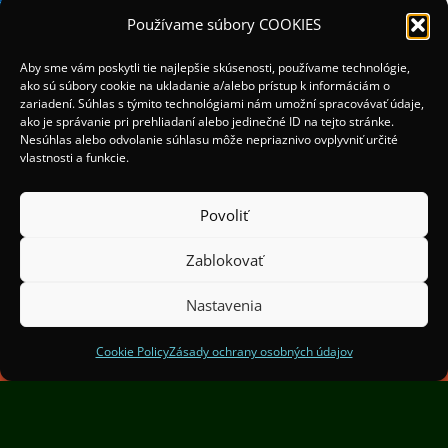
Používame súbory COOKIES
Aby sme vám poskytli tie najlepšie skúsenosti, používame technológie,
ako sú súbory cookie na ukladanie a/alebo prístup k informáciám o
zariadení. Súhlas s týmito technológiami nám umožní spracovávať údaje,
ako je správanie pri prehliadaní alebo jedinečné ID na tejto stránke.
Nesúhlas alebo odvolanie súhlasu môže nepriaznivo ovplyvniť určité
vlastnosti a funkcie.
Povoliť
(c) 2025 Organizátori:
Mesto Žilina a OOCR Malá
Zablokovať
Fatra
Nastavenia
Spoluorganizátori:
Institut Světelného Designu
Praha
Cookie Policy
Zásady ochrany osobných údajov
Finančne podporil Žilinský samosprávny kraj.
Projekt je spolufinancovaný mestom Žilina