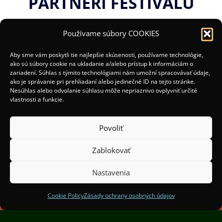
PARTNERI FESTIVALU
Používame súbory COOKIES
Aby sme vám poskytli tie najlepšie skúsenosti, používame technológie,
ako sú súbory cookie na ukladanie a/alebo prístup k informáciám o
zariadení. Súhlas s týmito technológiami nám umožní spracovávať údaje,
ako je správanie pri prehliadaní alebo jedinečné ID na tejto stránke.
Nesúhlas alebo odvolanie súhlasu môže nepriaznivo ovplyvniť určité
vlastnosti a funkcie.
Povoliť
Zablokovať
(c) 2025 Organizátori:
Mesto Žilina a OOCR Malá
Fatra
Nastavenia
Spoluorganizátori:
Institut Světelného Designu
Praha
Cookie Policy
Zásady ochrany osobných údajov
Finančne podporil Žilinský samosprávny kraj.